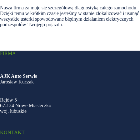
Nasza firma zajmuje się szczegółową diagnostyką całego samochodu.
Dzięki temu w krótkim czasie jesteśmy w stanie zlokalizować i usunąć
wszystkie usterki spowodowane błędnym działaniem elektrycznych
podzespołów Twojego pojazdu.
FIRMA
AJK Auto Serwis
Jarosław Kuczak
Rejów 5
67-124 Nowe Miasteczko
woj. lubuskie
KONTAKT