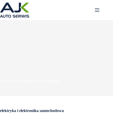
Przejdź
do
treści
Elektryka i elektronika samochodowa
elektryka i elektronika samochodowa