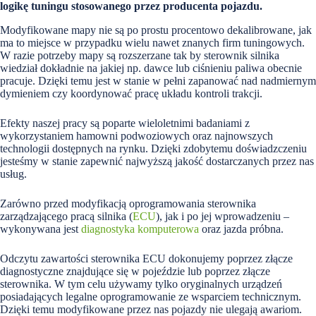
logikę tuningu stosowanego przez producenta pojazdu.
Modyfikowane mapy nie są po prostu procentowo dekalibrowane, jak
ma to miejsce w przypadku wielu nawet znanych firm tuningowych.
W razie potrzeby mapy są rozszerzane tak by sterownik silnika
wiedział dokładnie na jakiej np. dawce lub ciśnieniu paliwa obecnie
pracuje. Dzięki temu jest w stanie w pełni zapanować nad nadmiernym
dymieniem czy koordynować pracę układu kontroli trakcji.
Efekty naszej pracy są poparte wieloletnimi badaniami z
wykorzystaniem hamowni podwoziowych oraz najnowszych
technologii dostępnych na rynku. Dzięki zdobytemu doświadzczeniu
jesteśmy w stanie zapewnić najwyższą jakość dostarczanych przez nas
usług.
Zarówno przed modyfikacją oprogramowania sterownika
zarządzającego pracą silnika (
ECU
), jak i po jej wprowadzeniu –
wykonywana jest
diagnostyka komputerowa
oraz jazda próbna.
Odczytu zawartości sterownika ECU dokonujemy poprzez złącze
diagnostyczne znajdujące się w pojeździe lub poprzez złącze
sterownika. W tym celu używamy tylko oryginalnych urządzeń
posiadających legalne oprogramowanie ze wsparciem technicznym.
Dzięki temu modyfikowane przez nas pojazdy nie ulegają awariom.