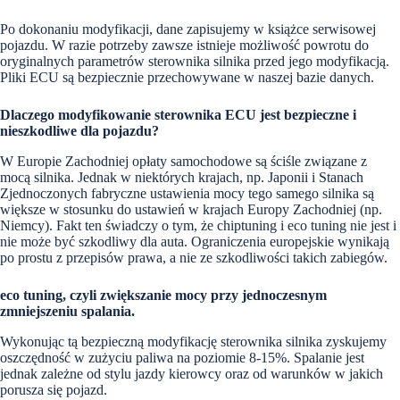
Po dokonaniu modyfikacji, dane zapisujemy w książce serwisowej
pojazdu. W razie potrzeby zawsze istnieje możliwość powrotu do
oryginalnych parametrów sterownika silnika przed jego modyfikacją.
Pliki ECU są bezpiecznie przechowywane w naszej bazie danych.
Dlaczego modyfikowanie sterownika ECU jest bezpieczne i
nieszkodliwe dla pojazdu?
W Europie Zachodniej opłaty samochodowe są ściśle związane z
mocą silnika. Jednak w niektórych krajach, np. Japonii i Stanach
Zjednoczonych fabryczne ustawienia mocy tego samego silnika są
większe w stosunku do ustawień w krajach Europy Zachodniej (np.
Niemcy). Fakt ten świadczy o tym, że chiptuning i eco tuning nie jest i
nie może być szkodliwy dla auta. Ograniczenia europejskie wynikają
po prostu z przepisów prawa, a nie ze szkodliwości takich zabiegów.
eco tuning, czyli zwiększanie mocy przy jednoczesnym
zmniejszeniu spalania.
Wykonując tą bezpieczną modyfikację sterownika silnika zyskujemy
oszczędność w zużyciu paliwa na poziomie 8-15%. Spalanie jest
jednak zależne od stylu jazdy kierowcy oraz od warunków w jakich
porusza się pojazd.