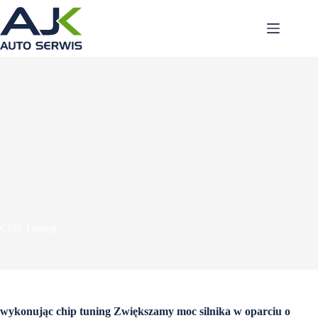
Przejdź
do
treści
Chip Tuning
wykonując chip tuning Zwiększamy moc silnika w oparciu o