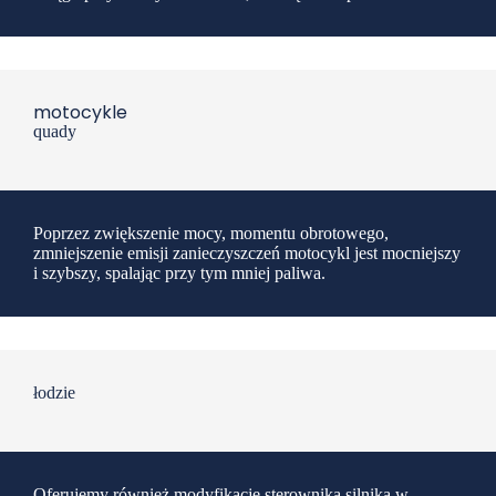
motocykle
quady
Poprzez zwiększenie mocy, momentu obrotowego,
zmniejszenie emisji zanieczyszczeń motocykl jest mocniejszy
i szybszy, spalając przy tym mniej paliwa.
łodzie
Oferujemy również modyfikacje sterownika silnika w